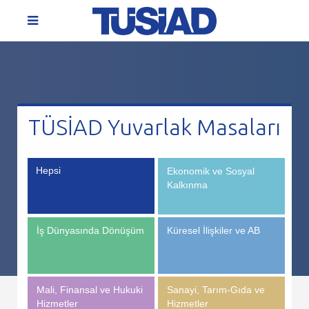
TÜSİAD Yuvarlak Masaları
Hepsi
Ekonomik ve Sosyal
Kalkınma
İş Dünyasında Dönüşüm
Küresel İlişkiler ve AB
Mali, Finansal ve Hukuki
Sanayi, Tarım-Gıda ve
Hizmetler
Hizmetler