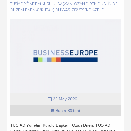
TÜSİAD YÖNETIM KURULU BAŞKANI OZAN DIREN DUBLIN'DE
DÜZENLENEN AVRUPA İŞ DÜNYASI ZIRVESI'NE KATILDI
22 May 2026
Basın Bülteni
TÜSİAD Yönetim Kurulu Başkanı Ozan Diren, TÜSİAD
Genel Sekreteri Ebru Dicle ve TÜSİAD-TİSK AB Temsilcisi