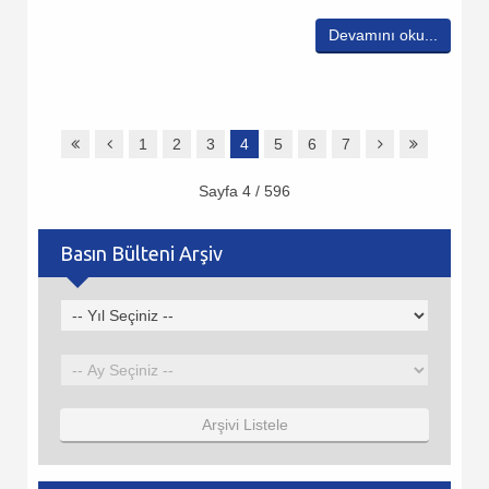
Devamını oku...
1
2
3
4
5
6
7
Sayfa 4 / 596
Basın Bülteni Arşiv
Arşivi Listele