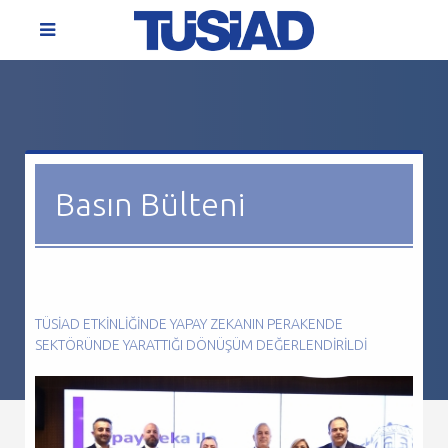
Basın Bülteni
TÜSİAD ETKINLIĞINDE YAPAY ZEKANIN PERAKENDE
SEKTÖRÜNDE YARATTIĞI DÖNÜŞÜM DEĞERLENDIRILDI